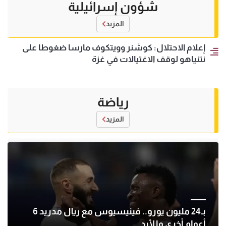
شؤون إسرائيلية
المزيد
إعلام الاحتلال: كوشنر وويتكوف مارسا ضغوطا على
نتنياهو لوقف الاغتيالات في غزة
رياضة
المزيد
بـ24 مليون يورو.. فينيسيوس مع ريال مدريد 6
أعوام أخرى وللأبد