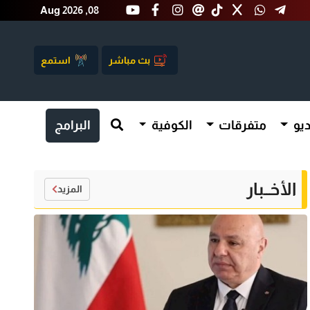
Aug 2026 ,08
بث مباشر
استمع
يو
متفرقات
الكوفية
البرامج
الأخــبار
المزيد