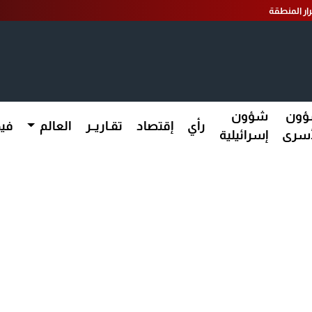
ار المنطقة
ون
شؤون
رأي
إقتصاد
تقـاريــر
العالم
فيد
أسرى
إسرائيلية