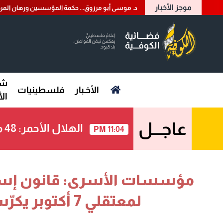
موجز الأخبار
د. موسى أبو مرزوق... حكمة المؤسسين ورهان المرح
شؤ
الأخـبار
فلسطينيات
ال
عاجـــل
الهلال الأحمر: 48 مصابا نتيجة اقتحام قوات الاحتلال لليوم الثاني مخيم قلنديا وكفر عقب شمال القدس
11:04 PM
مؤسسات الأسرى: قانون إسرائ
لمعتقلي 7 أكتوبر يكرّس "الإبادة والانتهاكات"