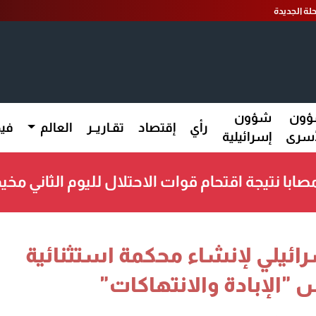
لة الجديدة
ون
شؤون
رأي
إقتصاد
تقـاريــر
العالم
فيد
أسرى
إسرائيلية
يلي لإنشاء محكمة استثنائية