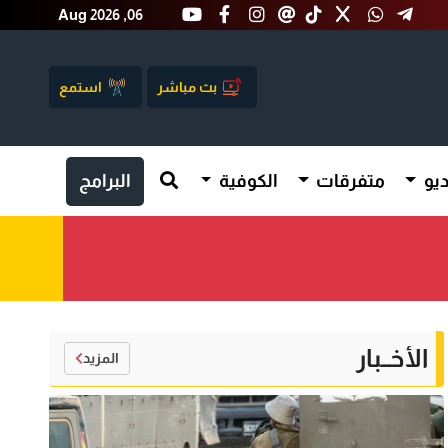
Aug 2026 ,06
بث مباشر
استمع
يو
متفرقات
الكوفية
البرامج
الأخــبار
المزيد