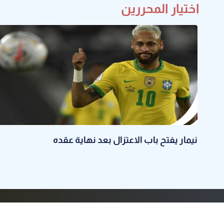
اختيار المحررين
نيمار يفتح باب الاعتزال بعد نهاية عقده
الرئيسية
عن الكوفية
البرامج
راسلنا
أضف مقال