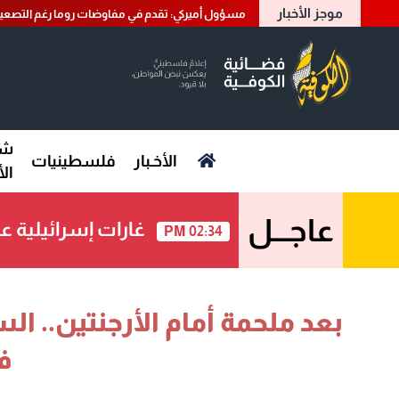
موجز الأخبار
مسؤول أميركي: تقدم في مفاوضات روما رغم التصعي
شؤ
الأخـبار
فلسطينيات
ال
عاجـــل
غارات إسرائيلية ع
02:34 PM
بعد ملحمة أمام الأرجنتين.. ا
ف