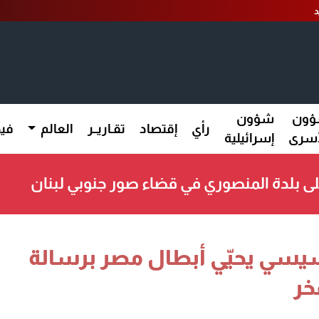
د
ون
شؤون
رأي
إقتصاد
تقـاريــر
العالم
فيد
أسرى
إسرائيلية
لى بلدة المنصوري في قضاء صور جنوبي لبنان
لسيسي يحيّي أبطال مصر برسالة
خر