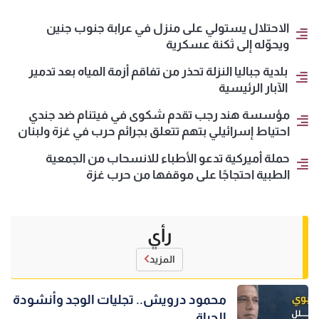
الاحتلال يستولي على منزل في عرابة جنوب جنين
ويحوّله إلى ثكنة عسكرية
بلدية جباليا النزلة تحذر من تفاقم أزمة المياه بعد تدمير
الآبار الرئيسية
مؤسسة هند رجب تقدم شكوى في فيتنام ضد جندي
احتياط إسرائيلي بتهم تتعلق بجرائم حرب في غزة ولبنان
حملة أميركية تدعو الأطباء للانسحاب من الجمعية
الطبية احتجاجًا على موقفها من حرب غزة
رأي
المزيد
محمود درويش.. تجليات الوجد وأنشودة
الحياة