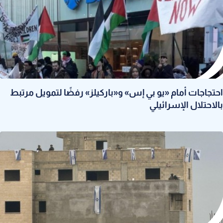
احتجاجات أمام «يو بي إس» و«باركيلز» رفضًا لتمويل مرتبط
بالاحتلال الإسرائيلي