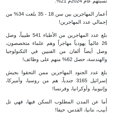
نسبتهم عام 2024م 21%.
أعمار المهاجرين بين سن 18 - 35 بلغت 34% من
إجمالي عدد المهاجرين!
بلغ عدد المهاجرين من الأطباء 541 طبيباً، وصل
26 عالمِاً يهودياً مهاجراً وهم علماء متخصصون،
وصل أيضاً ألفان من الفنيين في التكنولوجيا
والهندسة، حصل 62% منهم على وظائف!
بلغ عدد الجنود المهاجرين ممن التحقوا بجيش
إسرائيل 3165 جندياً، هم من روسيا، وأميركا،
وإثيوبيا، وأوكرانيا، وفرنسا!
أما عن المدن المطلوب السكن فيها، فهي تل
أبيب، نتانيا، القدس، حيفا!