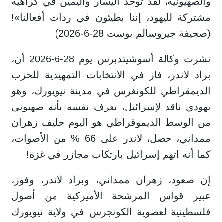
والصهيونية، لقد توحد اليسار واليمين في كراهية
مشتركة لليهود، إننا بطيئون في ردات أفعالنا»!
(صحيفة جيروسالم بوست 28-6-2026)
نشرت وكالة أسوشيتدبرس يوم 28-6-2026 أن،
براد لاندر، فاز في الانتخابات التمهيدية للحزب
الديمقراطي للكونغرس في مدينة نيويورك، وهو
يهودي ناقد لإسرائيل، يعرف نفسه بأنه صهيوني
من الوسط الديموقراطي هو اليوم حليف زهران
ممداني، حصل، لاندر على 66 % من الأصوات،
كما أنه اتهم إسرائيل بارتكاب مجازر في غزة!
إن صعود، زهران ممداني، وبراد لاندر، وفوز،
عبير قواس المرشحة الأميركية من أصول
فلسطينية لعضوية الكونجرس في ولاية نيويورك