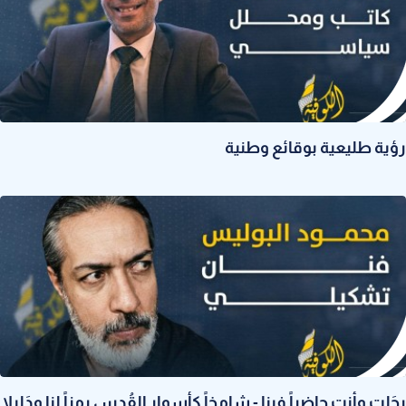
رؤية طليعية بوقائع وطنية
رحَلت وأنت حاضراً فينا - شامِخاً كأسوار القُدس رمزاً لنا ودَليلا