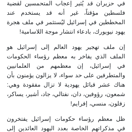
في حزيران قد يُثير إعجاب المتحمسين لقضية
فلسطين مؤقتاً، غير أنه قد يستخدم عند
المخططين في إسرائيل ليُستثمر في ملف هجرة
يهود نيويورك، بادعاء انتشار موجة اللاسامية!
إن ملف تهجير يهود العالم إلى إسرائيل هو
الملف الذي يفاخر به معظم رؤساء الحكومات
في إسرائيل، إن معظمهم من العلمانيين
والمتطرفين على حد سواء، لا يزالون يؤمنون بأن
هناك عشر قبائل يهودية لا تزال مفقودة وهي:
شمعون، رؤوفين، دان، نفتالي، جاد، أشير، يساكر،
زفلون، منسي، إفرايم!
ظل معظم رؤساء حكومات إسرائيل يفتخرون
في مذكراتهم الخاصة بعدد اليهود العائدين إلى