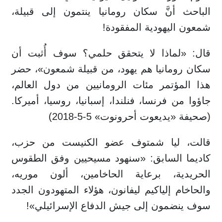
الباحث أنَّ سكان رومانيا ينتمون إلى قبيلة،
شمعون اليهودية المفقودة!
قال: «لماذا لا يتحقق حلمي؟ سوف أُثبت أن
سكان رومانيا هم يهود، من قبيلة شمعون»، حضر
هذا المؤتمر مئات الرومانيين من دول العالم،
جاؤوا من فرنسا، فنلندا، إسبانيا، روسيا، أميركا.
(صحيفة «يديعوت أحرونوت» 5-5-2018)
قالت، ليا شمتوف عضو الكنيست من حزب،
كاديما السابق: «سنهود مسيحيين وفق الطقوس
الحريدية، برعاية الحاخامين، ألون موريه،
والحاخام إلياكيم ليفانون، هؤلاء المتهودون الجدد
سوف ينضمون إلى جيش الدفاع الإسرائيلي»!