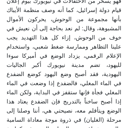
فهو يسخر من الاحتفالات في نيويورك بيوم إعلان
قيام دولة إسرائيل، كما أنه وصف منظمة الأيباك
بأنها مجموعة من الوحوش، يحركون الأموال
المشبوهة، وقال: لم نعد بحاجة إلى أن نعيش في
خوف من الوحوش، إزاء كل هذا التهديد يجب
علينا التظاهر وممارسة ضغط شعبي، واستخدام
الإعلام الرقمي، يزداد الوضع في أميركا سوءا
لليهود، تضم مدينة نيويورك أكبر الجاليات
اليهودية، فقد أصبح وضع اليهود كوضع الضفدع
في الماء المغلي، فالضفدع إذا وضعت في الماء
المغلي فجأة فإنها ستقفز في البداية، ولكن الماء
إذا أصبح ساخناً بالتدريج فإن الضفدع يعتاد هذا
الوضع ويتأقلم معه، نصيحتي هي، أننا وصلنا إلى
مرحلة (الغليان) في ذروة موجة معاداة السامية