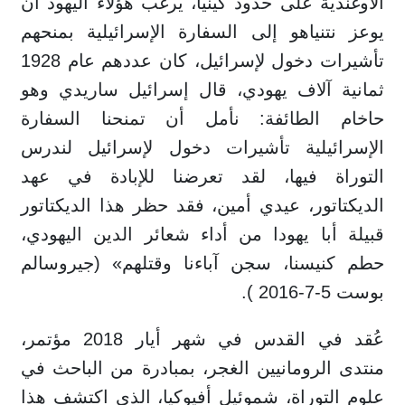
الأوغندية على حدود كينيا، يرغب هؤلاء اليهود أن
يوعز نتنياهو إلى السفارة الإسرائيلية بمنحهم
تأشيرات دخول لإسرائيل، كان عددهم عام 1928
ثمانية آلاف يهودي، قال إسرائيل ساريدي وهو
حاخام الطائفة: نأمل أن تمنحنا السفارة
الإسرائيلية تأشيرات دخول لإسرائيل لندرس
التوراة فيها، لقد تعرضنا للإبادة في عهد
الديكتاتور، عيدي أمين، فقد حظر هذا الديكتاتور
قبيلة أبا يهودا من أداء شعائر الدين اليهودي،
حطم كنيسنا، سجن آباءنا وقتلهم» (جيروسالم
بوست 5-7-2016 ).
عُقد في القدس في شهر أيار 2018 مؤتمر،
منتدى الرومانيين الغجر، بمبادرة من الباحث في
علوم التوراة، شموئيل أفيوكيا، الذي اكتشف هذا