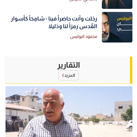
رحَلت وأنت حاضراً فينا - شامِخاً كأسوار
القُدس رمزاً لنا ودَليلا
محمود البوليس
التقارير
المزيد