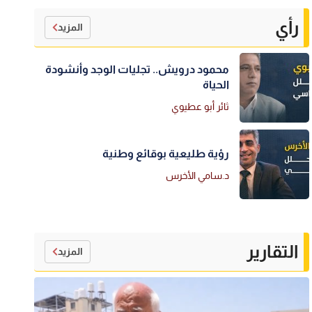
رأي
المزيد
محمود درويش.. تجليات الوجد وأنشودة
الحياة
ثائر أبو عطيوي
رؤية طليعية بوقائع وطنية
د.سامي الأخرس
التقارير
المزيد