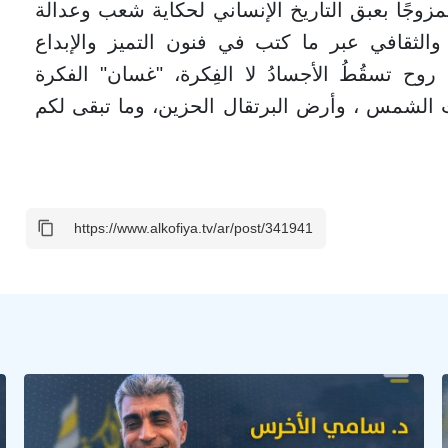
ممزوجًا بعبق التاريخ الإنساني لحكاية شعب وعدالة
لثقافي عبر ما كتب في فنون التميز والإبداع
وح تسقُطُ الأجسادُ لا الفِكرة، "غسان" الفكرة
 الشمس ، وأرض البرتقال الحزين، وما تبقى لكم