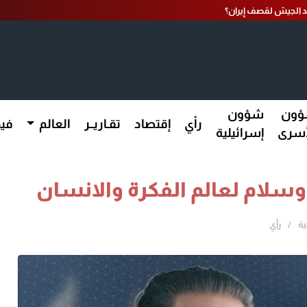
عد الجيش لقصف إيران؟
ون
شؤون
رأي
إقتصاد
تقـاريــر
العالم
فيد
أسرى
إسرائيلية
سلام لعالم الفكرة والانسان
ية
رأي