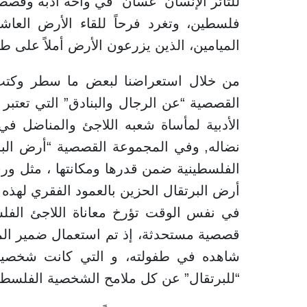
للثائر الإنسان “غسان” في واحة أدبه وقصصه
فلسطين، وتغرد فرحاً للقاء الأرض العاش
الميامين، الذين يزرعون الأرض أملاً على ط
من خلال استعراضنا لبعض ما سطر وكتب 
القصصية “عن الرجال والبنادق” التي تعتب
الأدبية لمأساة شعبه اللاجئ والمناضل 
نضاله, وفي المجموعة القصصية “أرض البر
الفلسطينية ضمن قدرها ومكانتها ، مثل ور
أرض البرتقال الحزين بالعمود الفقري لهذه
في نفس الوقت تؤرخ معاناة اللاجئ الف
قصصية مستحدثة، إذ تم استعمال ضمير المخ
شاهده في طفولته، و التي كانت شخصيته 
“للبرتقال” عن كل ملامح الشخصية الفلسطين