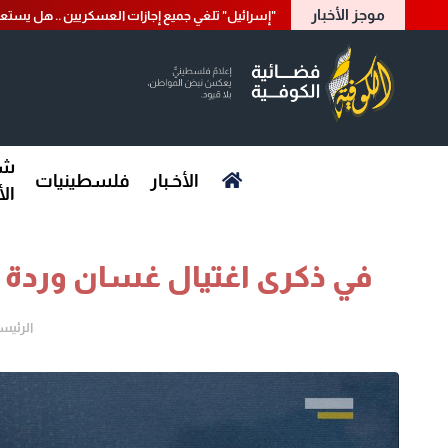
موجز الأخبار
"إسرائيل" تلغي جميع إجازات العسكريين .. هل يست
شؤ
الأخـبار
فلسطينيات
ال
في ذكرى اغتيال غسان وردة و
الرئيس