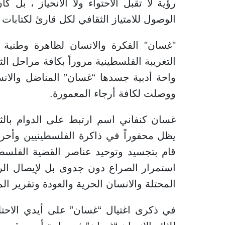
رؤية لا تقبل الاحتواء ولا الانحياز ، بل 
الوصول للامتياز الثقافي لكل قارئ لكتابات
"غسان" الفكرة والانسان لظاهرة وطنية أد
التغريبة الفلسطينية مروراً بكافة مراحل ا
واحة أدبية جسدها “غسان” المناضل والان
ووصلت لكافة أرجاء المعمورة.
غسان كنفاني اسم ارتبط على الدوام بالث
يظل محفوراً في ذاكرة الفلسطينيين وأحر
قام بتجسيد وتوحيد عناصر القضية الفلسط
استمرار الصراع دون جدوى بل لإيصال الر
المحتلة والانسان الحرية والعودة وتقرير ال
في ذكرى اغتيال “غسان” على أيدي الاحتلال