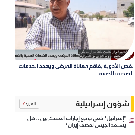
نقص الأدوية يفاقم معاناة المرضى ويهدد الخدمات
الصحية بالضفة
شؤون إسرائيلية
المزيد
"إسرائيل" تلغي جميع إجازات العسكريين .. هل
يستعد الجيش لقصف إيران؟