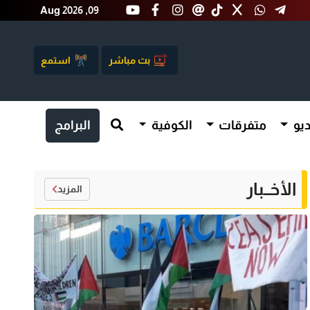
Aug 2026 ,09
بث مباشر
استمع
يو
متفرقات
الكوفية
البرامج
الأخــبار
المزيد