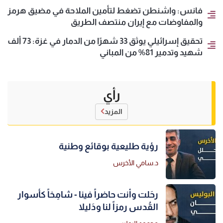
فانس: واشنطن تضغط لتأمين الملاحة في مضيق هرمز
والمفاوضات مع إيران منتصف الطريق
تحقيق إسرائيلي يوثق 33 شهرًا من الدمار في غزة: 73 ألف
شهيد وتدمير 81% من المباني
رأي
المزيد
رؤية طليعية بوقائع وطنية
د.سامي الأخرس
رحَلت وأنت حاضراً فينا - شامِخاً كأسوار
القُدس رمزاً لنا ودَليلا