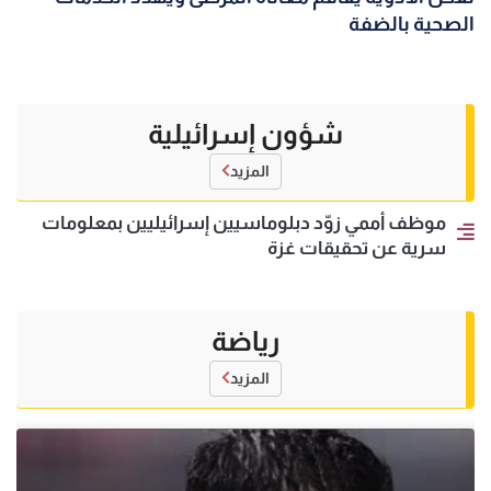
الصحية بالضفة
شؤون إسرائيلية
المزيد
موظف أممي زوّد دبلوماسيين إسرائيليين بمعلومات
سرية عن تحقيقات غزة
رياضة
المزيد