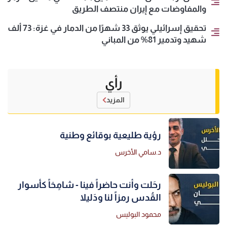
والمفاوضات مع إيران منتصف الطريق
تحقيق إسرائيلي يوثق 33 شهرًا من الدمار في غزة: 73 ألف
شهيد وتدمير 81% من المباني
رأي
المزيد
رؤية طليعية بوقائع وطنية
د.سامي الأخرس
رحَلت وأنت حاضراً فينا - شامِخاً كأسوار
القُدس رمزاً لنا ودَليلا
محمود البوليس