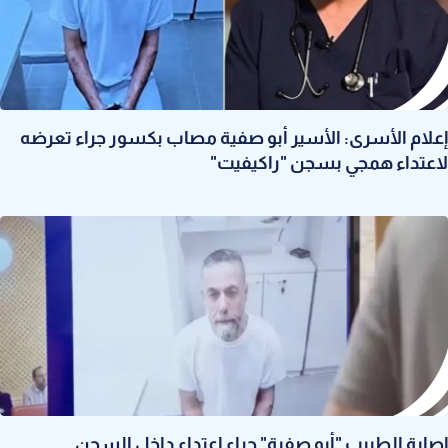
إعلام الأسرى: الأسير أبو صفية مصاب بكسور جراء تعرضه
لاعتداء همجي بسجن "راكيفيت"
إصابة الطبيب "أبو صفية" جراء اعتداء داخل السجن