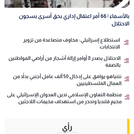
بالأسماء | 66 أمر اعتقال إداري بحق أسرى بسجون
الاحتلال
استطلاع إسرائيلي: مخاوف متصاعدة من تزوير
الانتخابات
الاحتلال يصدر 8 أوامر إزالة أشجار من أراضي المواطنين
بالضفة
نتنياهو يوافق على إدخال 50 ألف عامل أجنبي بدلاً من
العمال الفلسطينيين
منظمة التعاون الإسلامي تدين العدوان الإسرائيلي على
مخيم قلنديا وتحذر من استهداف مخيمات اللاجئين
رأي