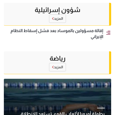
شؤون إسرائيلية
المزيد
إقالة مسؤولين بالموساد بعد فشل إسقاط النظام
الإيراني
رياضة
المزيد
بطولة أوروبا لألعاب القوى تستعد للانطلاق..