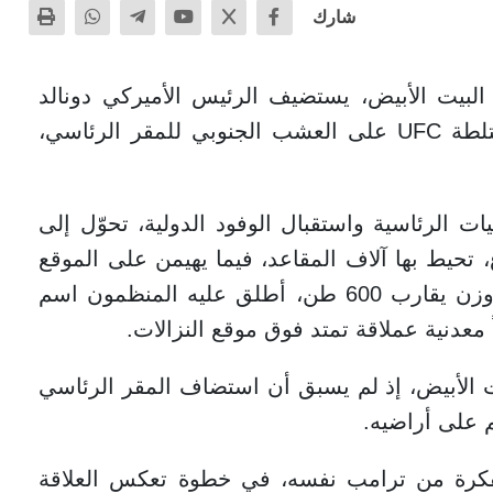
شارك
بيت الأبيض، يستضيف الرئيس الأميركي دونالد
ترامب، الأحد، بطولة للفنون القتالية المختلطة UFC على العشب الجنوبي للمقر الرئاسي،
ت الرئاسية واستقبال الوفود الدولية، تحوّل إلى
خمة تتوسطها منصة 8 الأضلاع، تحيط بها آلاف المقاعد، فيما يهيمن على الموقع
هيكل فولاذي ضخم بارتفاع نحو 28 متراً ووزن يقارب 600 طن، أطلق عليه المنظمون اسم
معدنية عملاقة تمتد فوق موقع النزالات.
ت الأبيض، إذ لم يسبق أن استضاف المقر الرئاسي
م على أراضيه.
يت، جاءت الفكرة من ترامب نفسه، في خطوة تعكس العلاقة