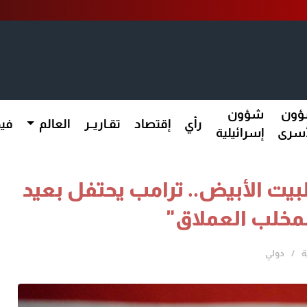
ون
شؤون
رأي
إقتصاد
تقـاريــر
العالم
فيد
أسرى
إسرائيلية
يت الأبيض.. ترامب يحتفل بعيد
لمخلب العملاق"
ة
دولي