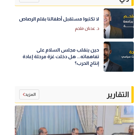
لا تكتبوا مستقبل أطفالنا بقلم الرصاص
د. عدنان ملحم
حين ينقلب مجلس السلام على
تفاهماته... هل دخلت غزة مرحلة إعادة
إنتاج الحرب؟
التقارير
المزيد