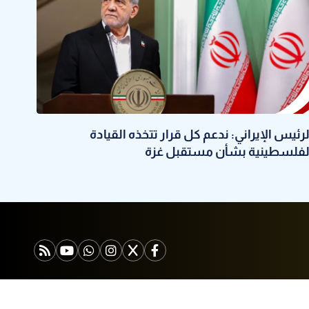
لرئيس الإيراني: ندعم كل قرار تتخذه القيادة
لفلسطينية بشأن مستقبل غزة