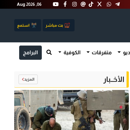
Aug 2026 ,06
بث مباشر
استمع
يو
متفرقات
الكوفية
البرامج
الأخــبار
المزيد