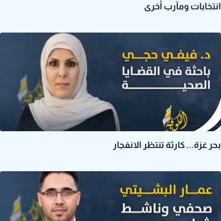
انتخابات ومآرب أخرى
بحر غزة... كارثة تنتظر الانفجار