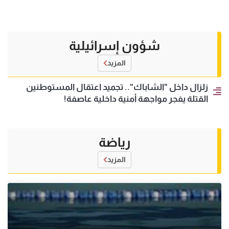
شؤون إسرائيلية
المزيد
زلزال داخل "الشاباك".. تجميد اعتقال المستوطنين
القتلة يفجر مواجهة أمنية داخلية عاصفة!
رياضة
المزيد