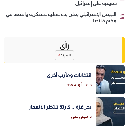
حقيقية على إسرائيل
الجيش الإسرائيلي يعلن بدء عملية عسكرية واسعة في
مخيم قلنديا
رأي
المزيد
انتخابات ومآرب أخرى
حنفي أبو سعدة
بحر غزة... كارثة تنتظر الانفجار
د. فيفي حجي