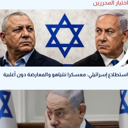
اختيار المحررين
استطلاع إسرائيلي: معسكرا نتنياهو والمعارضة دون أغلبية