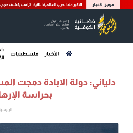
موجز الأخبار
الأكبر منذ الحرب العالمية الثانية.. ترامب يكشف حجم ض
شؤ
الأخـبار
فلسطينيات
ال
دلياني: دولة الابادة دمجت ا
بحراسة الإره
الرئيسية