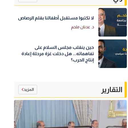
لا تكتبوا مستقبل أطفالنا بقلم الرصاص
د. عدنان ملحم
حين ينقلب مجلس السلام على
تفاهماته... هل دخلت غزة مرحلة إعادة
إنتاج الحرب؟
التقارير
المزيد