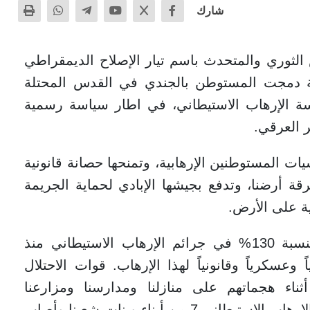
شارك
لثوري والمتحدث باسم تيار الإصلاح الديمقراطي
لية دمجت المستوطن بالجندي في القدس المحتلة
اسة الإرهاب الاستيطاني، في اطار سياسة رسمية
 العرقي.
يات المستوطنين الإرهابية، وتمنحها حصانة قانونية
رقة أرضنا، وتدفع بجيشها الإبادي لحماية الجريمة
ية على الأرض.
وأضاف: “سجلت الأمم المتحدة ارتفاعاً بنسبة 130% في جرائم الإرهاب الاستيطاني منذ
لياً وعسكرياً وقانونياً لهذا الإرهاب. قوات الاحتلال
ثناء هجماتهم على منازلنا ومدارسنا ومزارعنا
ومتاجرنا. خلال العام الماضي وحده، اغتال الإرهاب الاستيطاني 7 من أبناء وبنات شعبنا وأصاب