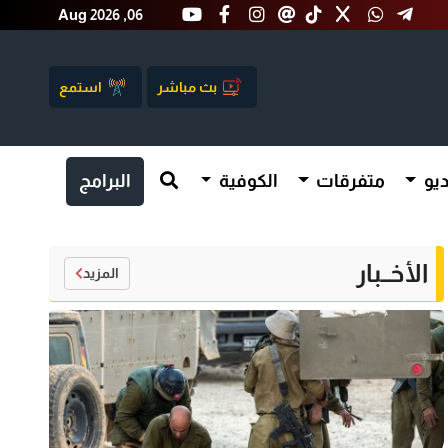
Aug 2026 ,06
بث مباشر
استمع
يو
متفرقات
الكوفية
البرامج
الأخــبار
المزيد