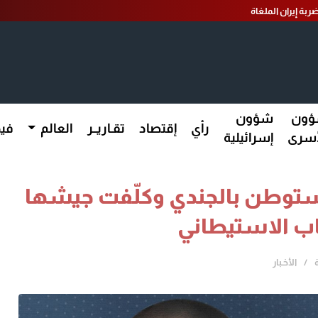
ربة إيران الملغاة
ون
شؤون
رأي
إقتصاد
تقـاريــر
العالم
فيد
أسرى
إسرائيلية
لمستوطن بالجندي وكلّفت جيشها
اب الاستيطاني
الأخـبار