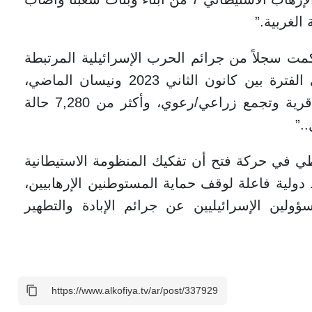
 “منظمة العفو الدولية لعام 2026 راكمت سجلاً من جرائم الحرب الإسرائيلية المرتبطة
بهذا الاندماج بين الجندي والمستوطن في الفترة بين كانون الثاني 2023 ونيسان الماضي،
شمل جرائم تطهير عرقي لأكثر من 100 قرية وتجمع زراعي/رعوي، وأكثر من 7,280 حالة
.”
طي في حركة فتح أن تفكيك المنظومة الاستيطانية
ط دولية فاعلة لوقف حماية المستوطنين الإرهابيين،
ؤولين الإسرائيليين عن جرائم الإبادة والتطهير