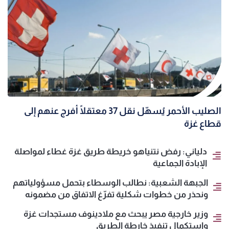
الصليب الأحمر يُسهّل نقل 37 معتقلًا أُفرج عنهم إلى
قطاع غزة
دلياني: رفض نتنياهو خريطة طريق غزة غطاء لمواصلة
الإبادة الجماعية
الجبهة الشعبية: نطالب الوسطاء بتحمل مسؤولياتهم
ونحذر من خطوات شكلية تفرّغ الاتفاق من مضمونه
وزير خارجية مصر يبحث مع ملادينوف مستجدات غزة
واستكمال تنفيذ خارطة الطريق