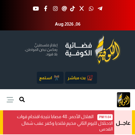
Aug 2026 ,06
بث مباشر
استمع
الهلال الأحمر: 48 مصابا نتيجة اقتحام قوات
11:04 PM
عاجـــل
الاحتلال لليوم الثاني مخيم قلنديا وكفر عقب شمال
القدس