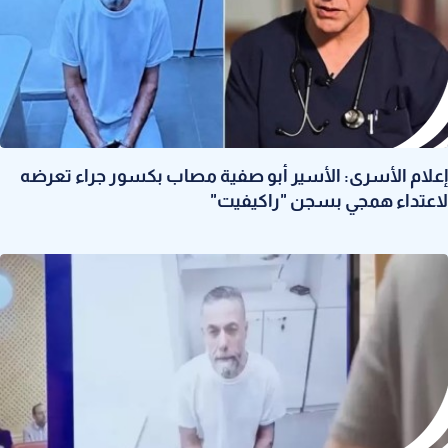
إعلام الأسرى: الأسير أبو صفية مصاب بكسور جراء تعرضه
لاعتداء همجي بسجن "راكيفيت"