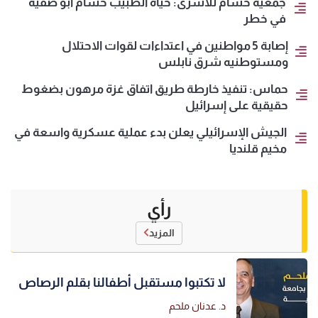
جمعية حسام للأسرى: حياة الطبيب حسام أبو صفية
في خطر
إصابة 5 مواطنين في اعتداءات لقوات الاحتلال
ومستوطنيه شرق نابلس
حماس: تنفيذ خارطة طريق اتفاق غزة مرهون بضغوط
حقيقية على إسرائيل
الجيش الإسرائيلي يعلن بدء عملية عسكرية واسعة في
مخيم قلنديا
رأي
المزيد
لا تكتبوا مستقبل أطفالنا بقلم الرصاص
د. عدنان ملحم