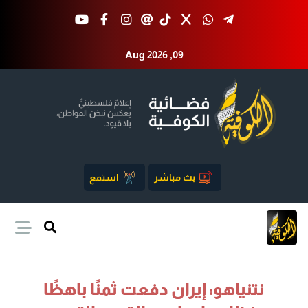
Aug 2026 ,09
بث مباشر
استمع
نتنياهو: إيران دفعت ثمنًا باهظًا