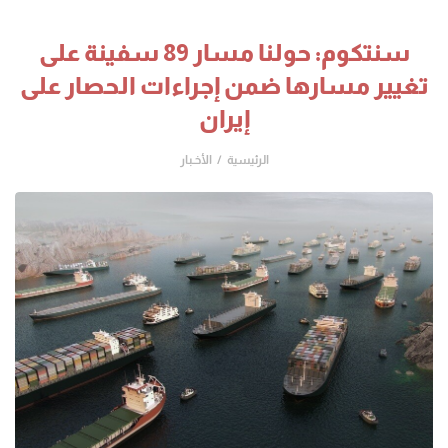
سنتكوم: حولنا مسار 89 سفينة على
تغيير مسارها ضمن إجراءات الحصار على
إيران
الرئيسية
الأخـبار