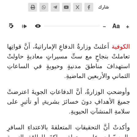
شارك
−
Aa
+
🔊
الكوفية
أعلنتْ وزارةُ الدفاعِ الإماراتيةُ، أنَّ قواتِها
تعاملتْ بنجاحٍ مع ستِّ مسيراتٍ معاديةٍ حاولتْ
استهدافَ مناطقَ مدنيةٍ وحيويةٍ في الساعاتِ
الثماني والأربعين الماضيةِ.
وأوضحتِ الوزارةُ، أنَّ الدفاعاتِ الجويةَ اعترضتْ
جميعَ الأهدافِ دونَ خسائرَ بشرية،ٍ أو تأثيرٍ على
سلامةِ المنشآتِ الحيويةِ.
وأكدتْ أنَّ التحقيقاتِ المتعلقةَ بالاعتداءِ السافرِ