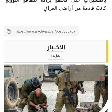
بالمسيّراتِ على محطةِ براكةَ للطاقةِ النوويةِ
كانتْ قادمةً من أراضي العراقِ.
الأخــبار
المزيد