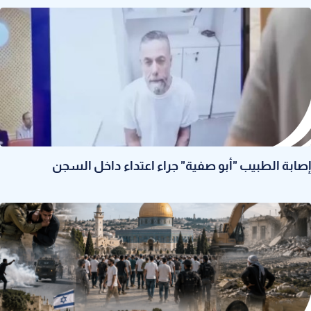
إصابة الطبيب "أبو صفية" جراء اعتداء داخل السجن