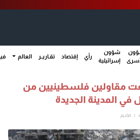
ون
شؤون
رأي
إقتصاد
تقـاريــر
العالم
فيد
أسرى
إسرائيلية
نعت مقاولين فلسطينيين من
في المدينة الجديدة
الأخـبار