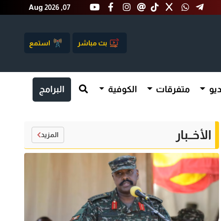
Aug 2026 ,07
بث مباشر
استمع
يو
متفرقات
الكوفية
البرامج
الأخــبار
المزيد