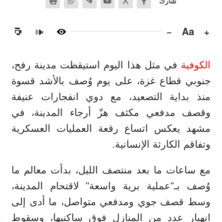
شارك
−
Aa
+
🔊
الكوفية
في مثل هذا اليوم استيقظت مدينة رفح،
جنوبي قطاع غزة، على يوم وُصف بالأشد قسوة
منذ بداية التصعيد، مع دوي انفجارات عنيفة
وقصف مدفعي مكثف هزّ أرجاء المدينة، في
مشهد يعكس اتساع رقعة العمليات العسكرية
وتفاقم الكارثة الإنسانية.
مع ساعات ما بعد منتصف الليل، بدأت معالم ما
وُصف بـ"عملية برية واسعة" لاقتحام المدينة،
وسط قصف جوي ومدفعي متواصل، ما أدى إلى
انهيار عدد من المنازل فوق ساكنيها، وسقوط