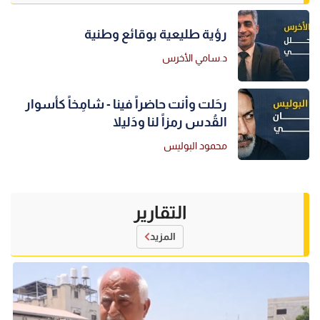
رؤية طليعية بوقائع وطنية
د.سامي الأخرس
رحَلت وأنت حاضراً فينا - شامِخاً كأسوار
القُدس رمزاً لنا ودَليلا
محمود البوليس
التقارير
المزيد