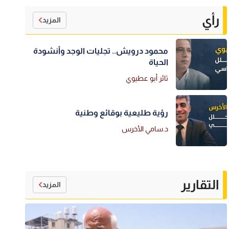
رأي
المزيد
محمود درويش.. تجليات الوجد وأنشودة
الحياة
ثائر أبو عطيوي
رؤية طليعية بوقائع وطنية
د.سامي الأخرس
التقارير
المزيد