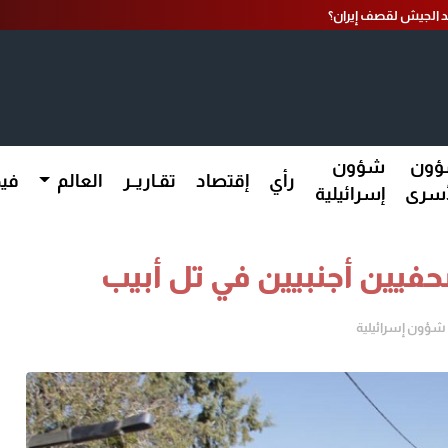
عد الجيش لقصف إيران؟
ون
شؤون
رأي
إقتصاد
تقـاريــر
العالم
فيد
أسرى
إسرائيلية
فيين أجنبيين في تل أبيب
شؤون إسرائيلية