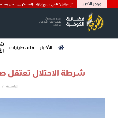
موجز الأخبار
"إسرائيل" تلغي جميع إجازات العسكريين .. هل يست
شؤ
الأخـبار
فلسطينيات
ال
شرطة الاحتلال تعتقل صح
الرئيسية