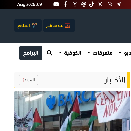
Aug 2026 ,09
بث مباشر
استمع
يو
متفرقات
الكوفية
البرامج
الأخــبار
المزيد