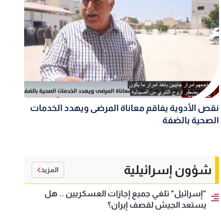
نقص الأدوية يفاقم معاناة المرضى ويهدد الخدمات
الصحية بالضفة
شؤون إسرائيلية
المزيد
"إسرائيل" تلغي جميع إجازات العسكريين .. هل
يستعد الجيش لقصف إيران؟