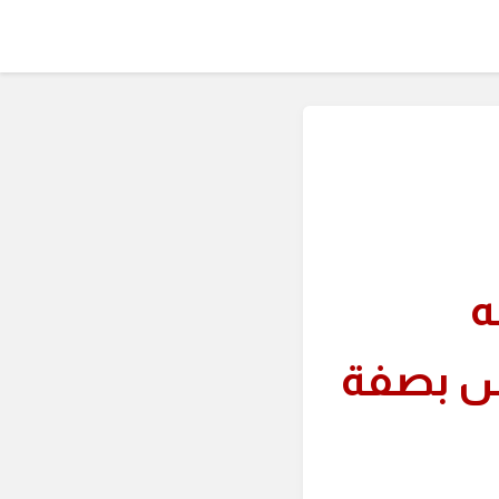
ه
س بصفة