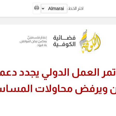
🖨️
اختر الخط:
مر العمل الدولي يجدد دعم
 ويرفض محاولات المسا