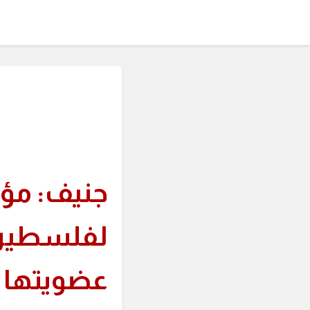
جنيف: مؤت
لفلسطين
عضويتها