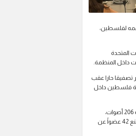
1 المنعقدة في جنيف، دعمه لفلسطين،
ت المتحدة
ت داخل المنظمة.
 تصفيقا حارا عقب
انة فلسطين داخل
وأظهرت نتائج التصويت، أن النصاب القانوني بلغ 296 صوتاً، فيما تطلبت الأغلبية 206 أصوات،
وحصلت دولة فلسطين على 394 صوتاً مؤيداً، مقابل 17 صوتاً معارضاً، فيما امتنع 42 عضواً عن