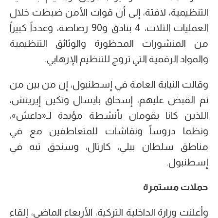
التنظيمية، لافتة، إلى أن قوات الأمن ضبطت خلال
العمليات الثلاث، 4 بنادق و90 رصاصة، وعدداً كبيراً
من المنشورات المحظورة والوثائق التنظيمية
والمواد الرقمية التي تروج للتنظيم الإرهابي.
وقالت النيابة العامة في إسطنبول، إن من بين من
تم القبض عليهم، إسحاق بايسال وتكين إيريتش،
اللذين كانا يقومان بأنشطة مؤيدة لـ«داعش»،
ونظما دروساً ونقاشات للمتعاطفين مع في
مناطق سلطان بيلي، كارتال، وسنجق تبه في
إسطنبول.
حملات مستمرة
وأعلنت وزارة الداخلية التركية، الأربعاء الماضي، إلقاء