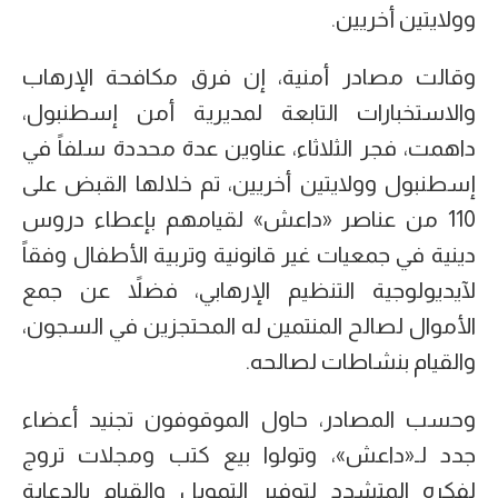
وولايتين أخريين.
وقالت مصادر أمنية، إن فرق مكافحة الإرهاب
والاستخبارات التابعة لمديرية أمن إسطنبول،
داهمت، فجر الثلاثاء، عناوين عدة محددة سلفاً في
إسطنبول وولايتين أخريين، تم خلالها القبض على
110 من عناصر «داعش» لقيامهم بإعطاء دروس
دينية في جمعيات غير قانونية وتربية الأطفال وفقاً
لآيديولوجية التنظيم الإرهابي، فضلاً عن جمع
الأموال لصالح المنتمين له المحتجزين في السجون،
والقيام بنشاطات لصالحه.
وحسب المصادر، حاول الموقوفون تجنيد أعضاء
جدد لـ«داعش»، وتولوا بيع كتب ومجلات تروج
لفكره المتشدد لتوفير التمويل والقيام بالدعاية