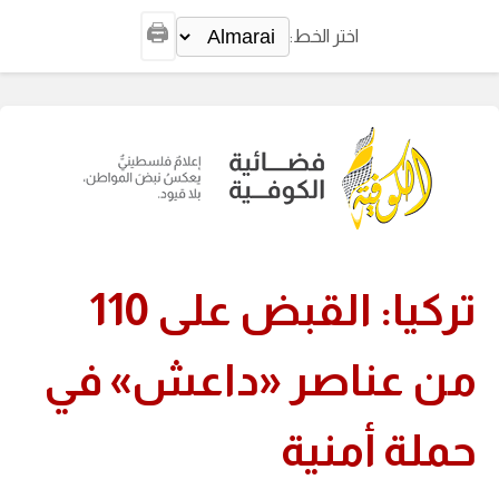
🖨️
اختر الخط:
تركيا: القبض على 110
من عناصر «داعش» في
حملة أمنية