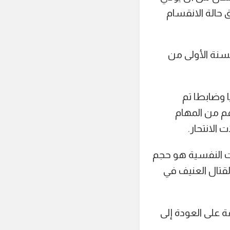
 حالة الانقسام
لسنة الأولى من
بقيت طي الكتمان حتى نهاية عام 2024، أن 7241 جنديا وضابطا تم
هم من المهام
 الانتحار.
ت النفسية هو حجم
لقتال العنيف في
 على العودة إلى