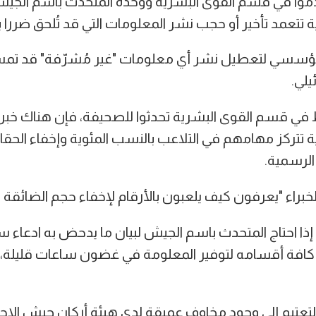
وا في قسم القوى البشرية ووحدة المتحدث باسم الجيش
تعمد تأخير أو حجب نشر المعلومات التي قد تُلحق ضررا ب
مؤسسي لتعطيل نشر أي معلومات "غير مُشرّفة" قد تم
يلي.
 في قسم القوى البشرية تحدثوا للصحيفة، فإن هناك خب
ة تتركز مهامهم في التلاعب بالنسب المئوية وإخفاء الحقائق
الرسمية.
خبراء "يعرفون كيف يلعبون بالأرقام لإخفاء حجم الضائقة ا
ذا احتاج المتحدث باسم الجيش لبيان ما يدحض به ادعاء سي
كافة أقسامه لتوفير المعلومة في غضون ساعات قليلة
التعتيم إلى وجود مخاوف عميقة لدى هيئة أركان جيش الاح